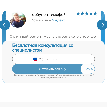
Горбунов Тимофей
Нужна консультация?
Источник –
Яндекс
Закажите бесплатную консультацию
Отличный ремонт моего старенького смартфона, спа
Бесплатная консультация со
специалистом
Оставить заявку
Нажимая на кнопку "Оставить заявку" Вы соглашаетесь c
политикой
конфиденциальности