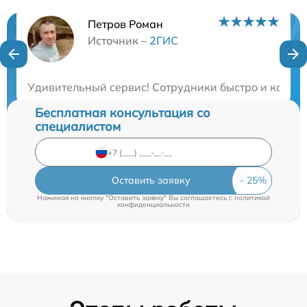
Петров Роман
Нужна консультация?
Источник –
2ГИС
Закажите бесплатную консультацию
Удивительный сервис! Сотрудники быстро и качест
Бесплатная консультация со
специалистом
Оставить заявку
Нажимая на кнопку "Оставить заявку" Вы соглашаетесь c
политикой
конфиденциальности