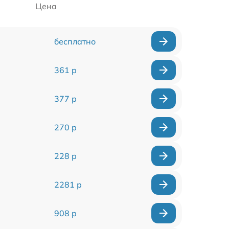
Цена
бесплатно
361 р
377 р
270 р
228 р
2281 р
908 р