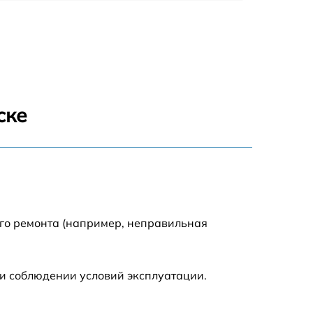
318 р
812 р
709 р
ске
529 р
709 р
293 р
ого ремонта (например, неправильная
448 р
и соблюдении условий эксплуатации.
224 р