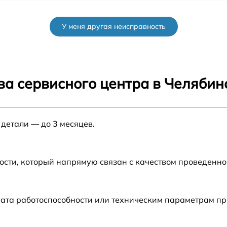
el
от 30 мин
У меня другая неисправность
от 40 мин
от 45 мин
ва сервисного центра в Челябин
от 35 мин
 детали — до 3 месяцев.
от 40 мин
от 30 мин
ости, который напрямую связан с качеством проведенн
o
от 60 мин
ата работоспособности или техническим параметрам пр
от 30 мин