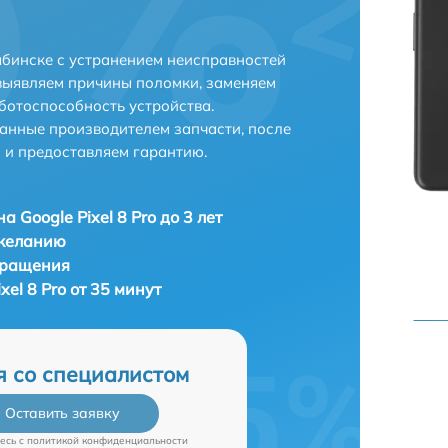
лябинске с устранением неисправностей
выявляем причины поломки, заменяем
ботоспособность устройства.
анные производителем запчасти, после
 и предоставляем гарантию.
 Google Pixel 8 Pro до 3 лет
 желанию
бращения
el 8 Pro от 35 минут
я со специалистом
Оставить заявку
есь c
политикой конфиденциальности