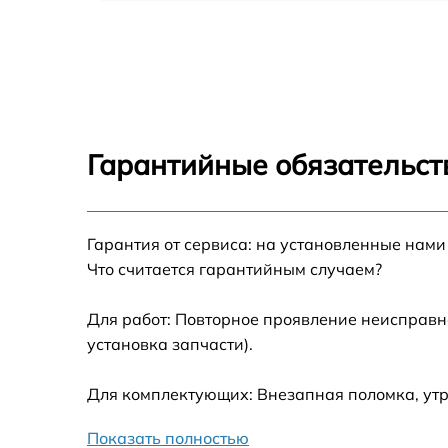
Замена шлейфа аудио телефона Google Pix
8 Pro
Замена шлейфа кнопок телефона Google
Pixel 8 Pro
Замена шлейфа матрицы телефона Google
Pixel 8 Pro
Гарантийные обязательст
Замена микрофона телефона Google Pixel 8
Pro
Замена динамика телефона Google Pixel 8
Гарантия от сервиса: на установленные нами
Pro
Что считается гарантийным случаем?
Замена камеры телефона Google Pixel 8 Pro
Для работ: Повторное проявление неисправн
установка запчасти).
Замена корпуса телефона Google Pixel 8 Pr
Для комплектующих: Внезапная поломка, утр
Замена задней крышки телефона Google
Pixel 8 Pro
Показать полностью