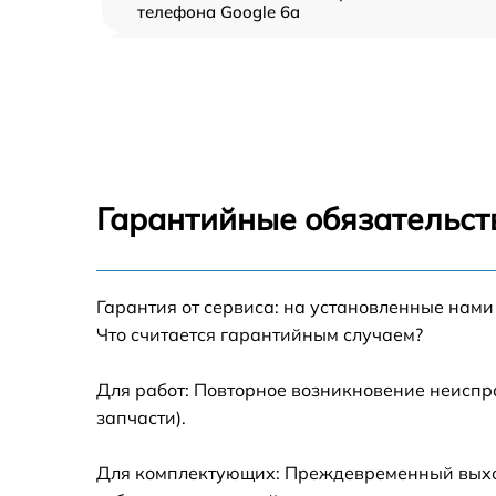
телефона Google 6a
Замена шлейфа аудио телефона Google 6a
Замена шлейфа кнопок телефона Google 6
Замена шлейфа матрицы телефона Google
6a
Гарантийные обязательст
Замена микрофона телефона Google 6a
Гарантия от сервиса: на установленные нами
Замена динамика телефона Google 6a
Что считается гарантийным случаем?
Замена камеры телефона Google 6a
Для работ: Повторное возникновение неиспр
запчасти).
Замена корпуса телефона Google 6a
Для комплектующих: Преждевременный выход 