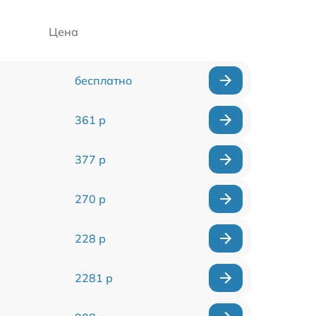
Цена
бесплатно
361 р
377 р
270 р
228 р
2281 р