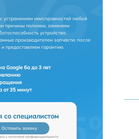
 с устранением неисправностей любой
ем причины поломки, заменяем
ботоспособность устройства.
анные производителем запчасти, после
 и предоставляем гарантию.
а Google 6a до 3 лет
 желанию
бращения
 от 35 минут
я со специалистом
Оставить заявку
есь c
политикой конфиденциальности