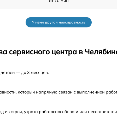
от 70 мин
от 30 мин
У меня другая неисправность
a
от 40 мин
от 45 мин
ва сервисного центра в Челябин
от 35 мин
 детали — до 3 месяцев.
от 40 мин
от 30 мин
авности, который напрямую связан с выполненной рабо
от 60 мин
из строя, утрата работоспособности или несоответств