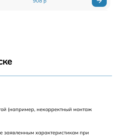
908 р
318 р
812 р
709 р
ске
529 р
709 р
293 р
той (например, некорректный монтаж
448 р
ие заявленным характеристикам при