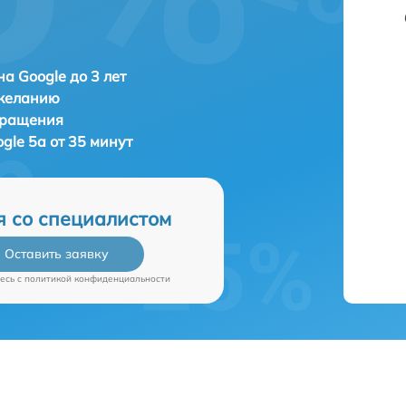
а Google до 3 лет
 желанию
бращения
gle 5a от 35 минут
я со специалистом
Оставить заявку
есь c
политикой конфиденциальности