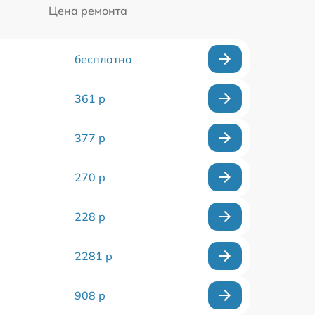
Цена ремонта
бесплатно
361 р
377 р
270 р
228 р
2281 р
908 р