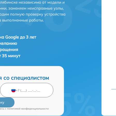
лябинске независимо от модели и
мки, заменяем неисправные узлы,
одим полную проверку устройства
а выполненные работы.
а Google до 3 лет
 желанию
бращения
т 35 минут
я со специалистом
вку
есь c
политикой конфиденциальности