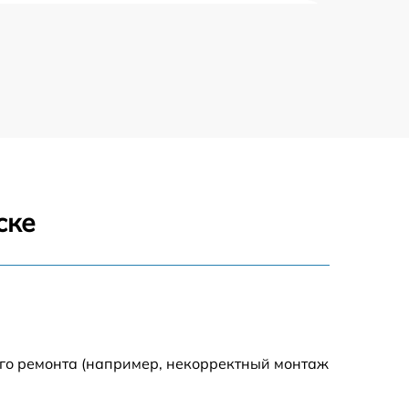
318 р
812 р
709 р
529 р
ске
709 р
293 р
448 р
ого ремонта (например, некорректный монтаж
224 р