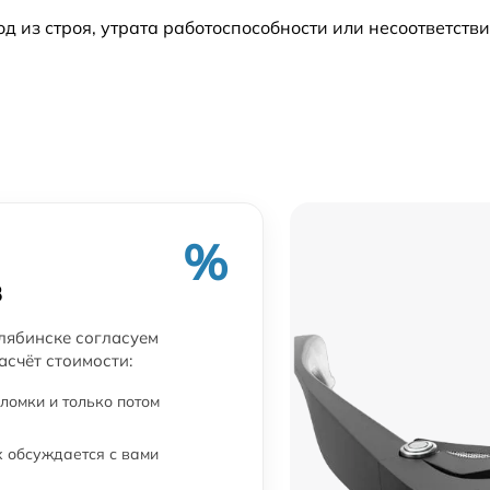
из строя, утрата работоспособности или несоответств
от 35 мин
а
от 45 мин
а
от 50 мин
а
от 30 мин
%
от 90 мин
в
от 40 мин
лябинске согласуем
асчёт стоимости:
от 45 мин
ломки и только потом
 обсуждается с вами
от 30 мин