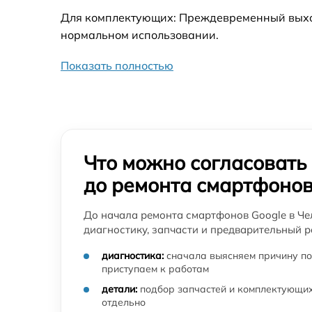
Замена разъема/гнезда зарядки телефона
Для комплектующих: Преждевременный выход 
смартфона Google
нормальном использовании.
Замена аудио разъема телефона смартфон
Google
Показать полностью
Ультразвуковая чистка телефона смартфон
Google
Замена стекла камеры телефона смартфон
Google
Что можно согласовать
Замена процессора телефона смартфона
до ремонта смартфоно
Google
Замена стекла / тачскрина телефона
До начала ремонта смартфонов Google в Че
смартфона Google
диагностику, запчасти и предварительный р
Замена контроллера питания телефона
диагностика:
сначала выясняем причину по
смартфона Google
приступаем к работам
Замена вибромотора телефона смартфона
детали:
подбор запчастей и комплектующих
Google
отдельно