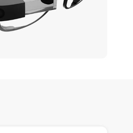
353 р
666 р
285 р
554 р
679 р
386 р
806 р
723 р