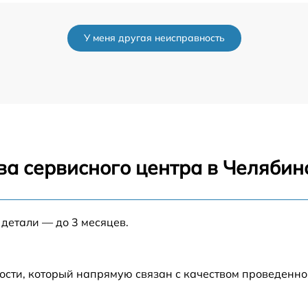
а
от 30 мин
У меня другая неисправность
от 40 мин
от 45 мин
от 35 мин
ва сервисного центра в Челябин
от 40 мин
e
от 30 мин
 детали — до 3 месяцев.
le
от 60 мин
ости, который напрямую связан с качеством проведенн
на
от 30 мин