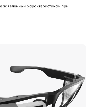
ие заявленным характеристикам при
395 р
1330 р
554 р
556 р
587 р
341 р
273 р
332 р