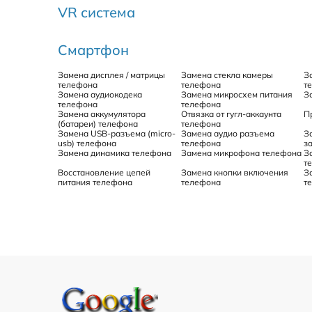
VR система
Смартфон
Замена дисплея / матрицы
Замена стекла камеры
З
телефона
телефона
т
Замена аудиокодека
Замена микросхем питания
З
телефона
телефона
Замена аккумулятора
Отвязка от гугл-аккаунта
П
(батареи) телефона
телефона
Замена USB-разъема (micro-
Замена аудио разъема
З
usb) телефона
телефона
з
Замена динамика телефона
Замена микрофона телефона
З
т
Восстановление цепей
Замена кнопки включения
З
питания телефона
телефона
т