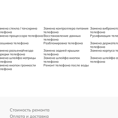
амена стекла / тачскрина
Замена контроллера питания
Замена вибромот
елефона
телефона
телефона
амена процессора телефона
Восстановление данных
Русификация тел
телефона
рошивка телефона
Разблокировка телефона
Замена держател
телефона
амена разъема/гнезда
Замена задней крышки
Замена корпуса 
арядки телефона
телефона
амена шлейфа матрицы
Замена шлейфа кнопок
Замена шлейфа а
елефона
телефона
телефона
амена кнопок громкости
Ремонт телефона после воды
елефона
Стоимость ремонта
Оплата и доставка