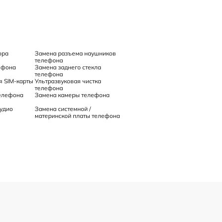
ора
Замена разъема наушников
телефона
ефона
Замена заднего стекла
телефона
я SIM-карты
Ультразвуковая чистка
телефона
телефона
Замена камеры телефона
удио
Замена системной /
материнской платы телефона